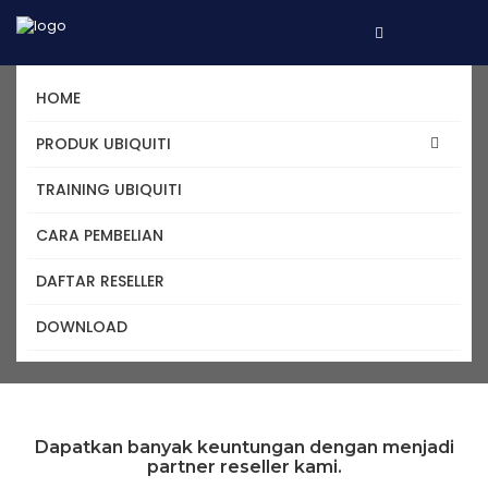
HOME
Bergabung Bersama Kami
PRODUK UBIQUITI
Kami Siap Menjadi Partner Bisnis Anda
TRAINING UBIQUITI
CARA PEMBELIAN
Home
Reseller
DAFTAR RESELLER
DOWNLOAD
Dapatkan banyak keuntungan dengan menjadi
partner reseller kami.